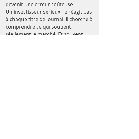
devenir une erreur coûteuse.
Un investisseur sérieux ne réagit pas 
à chaque titre de journal. Il cherche à 
comprendre ce qui soutient 
réellement le marché. Et souvent, 
derrière le bruit, ce sont les profits 
des entreprises qui donnent la vraie 
direction.
Épargne
Épargne
Recent Posts
See All