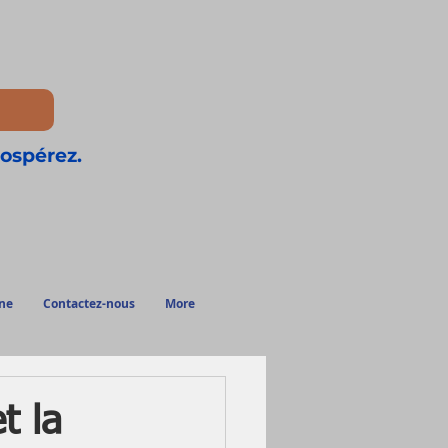
rospérez.
ne
Contactez-nous
More
t la