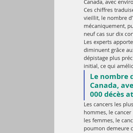
Canada, avec envir
Ces chiffres tradui
vieillit, le nombre
mécaniquement, puis
neuf cas sur dix co
Les experts apporte
diminuent grâce aux
dépistage plus préc
initial, ce qui amél
Le nombre d
Canada, ave
000 décès a
Les cancers les plu
hommes, le cancer d
les femmes, le canc
poumon demeure cep