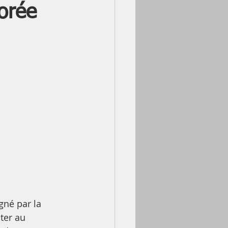
norée
gné par la 
ter au 