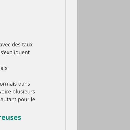
vec des taux 
s’expliquent 
ais 
ésormais dans 
voire plusieurs 
autant pour le 
reuses 