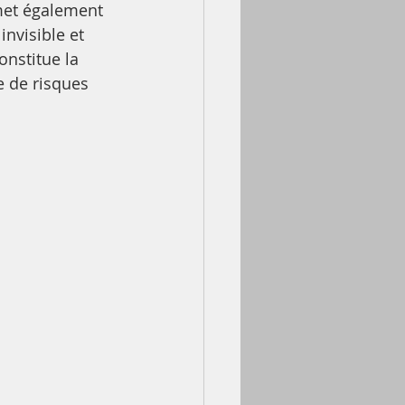
 met également 
invisible et 
nstitue la 
 de risques 