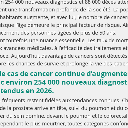
on 254 000 nouveaux diagnostics et 88 000 décès atte
sent une transformation profonde de la société. La po
 d’habitants augmente, et avec lui, le nombre de cance
que l’âge demeure le principal facteur de risque. Ain
ncernent des personnes âgées de plus de 50 ans.
nt toutefois une nuance essentielle. Les taux de morta
 avancées médicales, à l’efficacité des traitements et
oce. Aujourd’hui, davantage de cancers sont détectés
iore les chances de survie et prolonge la vie des patien
e cas de cancer continue d’augmente
c environ 254 000 nouveaux diagnostic
ttendus en 2026.
s fréquents restent fidèles aux tendances connues. Ch
e la prostate arrive en tête, suivi du poumon et du co
er du sein domine, devant le poumon et le colorectal
endant le plus meurtrier, toutes catégories confon