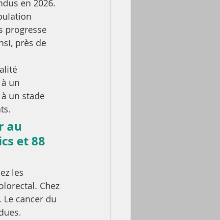
ndus en 2026.
pulation 
rs progresse 
si, près de 
lité 
 à un 
 à un stade 
ts.
r au 
s et 88 
ez les 
lorectal. Chez 
. Le cancer du 
dues.