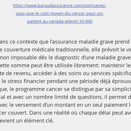
https://www.baroudassurance.com/post/saviez-
vous-que-le-coût-moyen-du-cancer-pour-un-
patient-au-canada-atteint-33-000
ans ce contexte que l’assurance maladie grave prend 
 couverture médicale traditionnelle, elle prévoit le 
 non imposable dès le diagnostic d’une maladie grave
tte somme peut être utilisée librement: maintenir le 
 de revenu, accéder à des soins ou services spécifiq
le stress financier pendant une période déjà éprouv
e, le programme cancer se distingue par sa simplicit
 et avec un nombre limité de questions, il permet d
avec le versement d’un montant en un seul paiement l
cer couvert. Dans une réalité où chaque délai peut av
devient un élément clé.