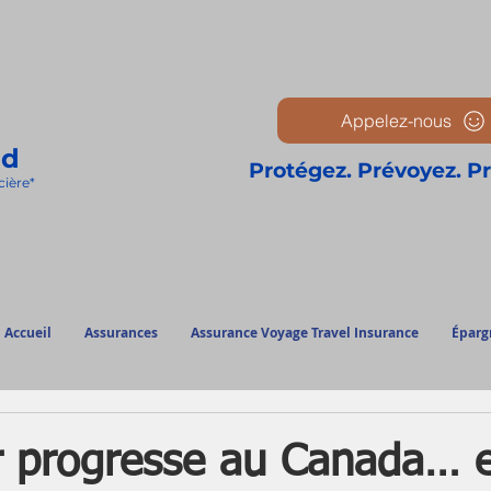
Appelez-nous
ud
Protégez. Prévoyez. P
cièr
e*
Accueil
Assurances
Assurance Voyage Travel Insurance
Éparg
r progresse au Canada… e