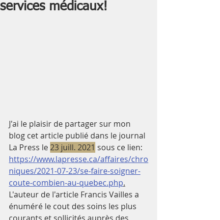
services médicaux!
J'ai le plaisir de partager sur mon 
blog cet article publié dans le journal 
La Press 
le 
23 juill. 2021
 sous ce lien: 
https://www.lapresse.ca/affaires/chro
niques/2021-07-23/se-faire-soigner-
coute-combien-au-quebec.php
.
L'auteur de l'article Francis Vailles a 
énuméré le cout des soins les plus 
courants et sollicités auprès des 