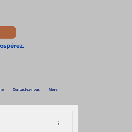
rospérez.
ne
Contactez-nous
More