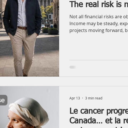
The real risk is 
Not all financial risks are 
Income may be steady, exp
projects moving forward, b
not always mean that the f
Sometimes, the problem d
event itself, but from the 
illness, an accident, a dro
obligation, or an urgent fam
disrupt financial balance. T
to look
Apr 13
3 min read
Le cancer progr
Canada… et la ré