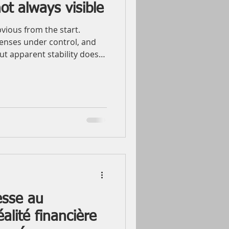
not always visible
obvious from the start.
enses under control, and
ut apparent stability does
oundation is protected.
oes not come from the
lack of preparation. A sudden
p in income, an unexpected
ily situation can quickly
his is why it is not enough
esse au
alité financière