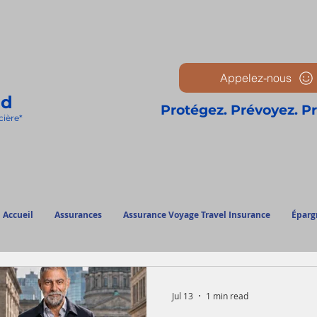
Appelez-nous
ud
Protégez. Prévoyez. P
cièr
e*
Accueil
Assurances
Assurance Voyage Travel Insurance
Éparg
Jul 13
1 min read