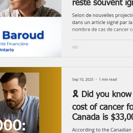
reste souvent i
Selon de nouvelles project
dans un article signé par la
nombre de cas de cancer c
Canada, avec environ 254 0
88 000 décès attendus en 2
une transformation profond
population vieillit, le nom
avec lui, le nombre de can
mécaniquement, puisque l’
facteur de risque.
Sep 10, 2025
1 min read
🎗️ Did you know
cost of cancer fo
Canada is $33,0
According to the Canadian 